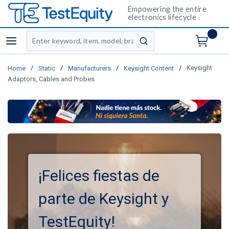
Empowering the entire
electronics lifecycle
Site Search
menu
submit search
/
/
/
/
Keysight
Home
Static
Manufacturers
Keysight Content
Adaptors, Cables and Probes
¡Felices fiestas de
parte de Keysight y
TestEquity!